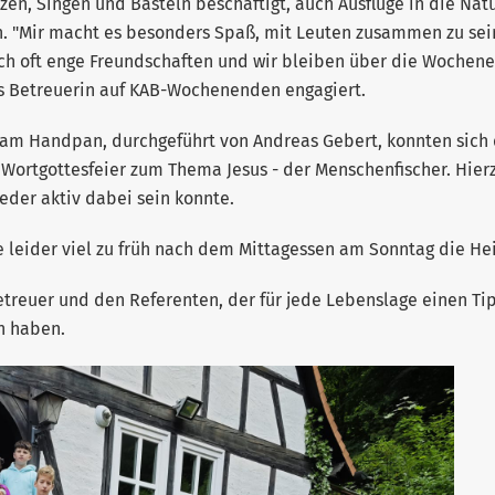
zen, Singen und Basteln beschäftigt, auch Ausflüge in die Nat
 "Mir macht es besonders Spaß, mit Leuten zusammen zu sein
ich oft enge Freundschaften und wir bleiben über die Wochen
n als Betreuerin auf KAB-Wochenenden engagiert.
 am Handpan, durchgeführt von Andreas Gebert, konnten sich 
Wortgottesfeier zum Thema Jesus - der Menschenfischer. Hier
jeder aktiv dabei sein konnte.
e leider viel zu früh nach dem Mittagessen am Sonntag die He
etreuer und den Referenten, der für jede Lebenslage einen Tip
n haben.