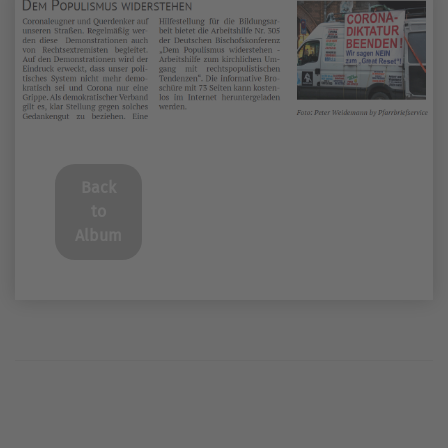
Back
to
Album