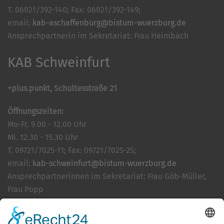
T. 06021/392-140; Fax: 06021/392-149;
email:
kab-aschaffenburg@bistum-wuerzburg.de
Ansprechpartnerin im Sekretariat: Frau Heimbach
KAB Schweinfurt
+plus.punkt, Schultesstraße 21
Öffnungszeiten:
Mo-Fr. 9.00 - 12.00 Uhr
Mi. 12.30 - 15.30 Uhr
T. 09721/7025-11; Fax: 09721/7025-25;
email:
kab-schweinfurt@bistum-wuerzburg.de
Ansprechpartnerinnen im Sekretariat: Frau Göb-Müller,
Frau Popp