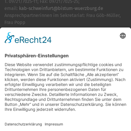
T. 09721/7025-11; Fax: 09721/7025-25;
email:
kab-schweinfurt@bistum-wuerzburg.de
Ansprechpartnerinnen im Sekretariat: Frau Göb-Müller,
Frau Popp
Cookie-Einstellungen
Kontakt
Login