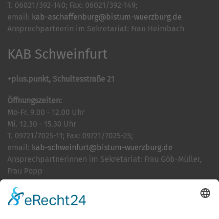
T. 06021/392-140; Fax: 06021/392-149;
email:
kab-aschaffenburg@bistum-wuerzburg.de
Ansprechpartnerin im Sekretariat: Frau Heimbach
KAB Schweinfurt
+plus.punkt, Schultesstraße 21
Öffnungszeiten:
Mo-Fr. 9.00 - 12.00 Uhr
Mi. 12.30 - 15.30 Uhr
T. 09721/7025-11; Fax: 09721/7025-25;
email:
kab-schweinfurt@bistum-wuerzburg.de
Ansprechpartnerinnen im Sekretariat: Frau Göb-Müller,
Frau Popp